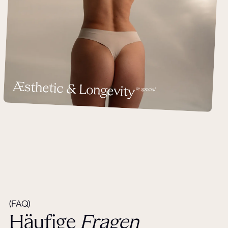
Æsthetic & Longevity
æ special
(FAQ)
Häufige
Fragen