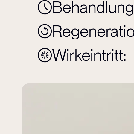
Behandlung
Regeneratio
Wirkeintritt: