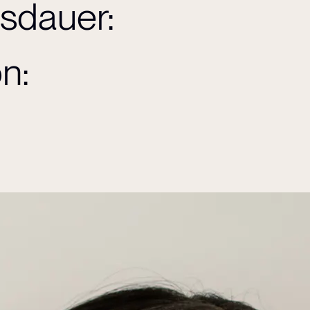
sdauer:
n: